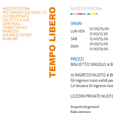
NUOTO E PISCINA
NUOTO E PISCINA
PATTINAGGIO SUL GHIACCIO
LEZIONI PRIVATE
CALCETTO A DUE -
ORARI
JORKYBALL
TENNIS TAVOLO
07.00/15.00
INGRESSO
LUN-VEN
21.00/22.30
AREAMULTISPORT
BOWLING
SAB
13.00/15.00
10.00/12.00
DOM
17.00/19.00
PREZZI
BIGLIETTO SINGOLO: € 8
10 INGRESSI NUOTO: € 8
Gli ingressi sono validi pe
La tessera 10 ingressi nuo
LEZIONI PRIVATE NUOTO 
Acquaticità gestanti
Baby genitore